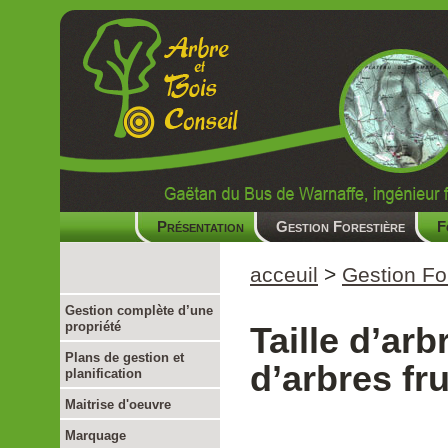
Présentation
Gestion Forestière
F
acceuil
>
Gestion Fo
Gestion complète d’une
propriété
Taille d’arb
Plans de gestion et
d’arbres fru
planification
Maitrise d'oeuvre
Marquage