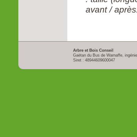
avant / après
Arbre et Bois Conseil
Gaëtan du Bus de Warnaffe, ingénieu
Siret : 48944609600047