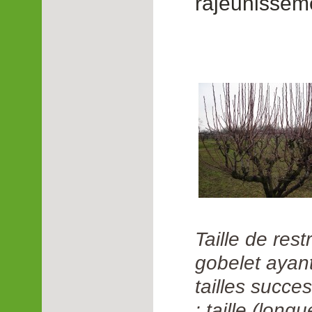
rajeunissemen
Taille de rest
gobelet ayant
tailles succe
: taille (long