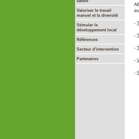
savoir
AB
Valoriser le travail
ét
manuel et la diversité
-
T
Stimuler le
développement local
-
T
Références
-
T
Secteur d'intervention
Partenaires
-
V
-
S