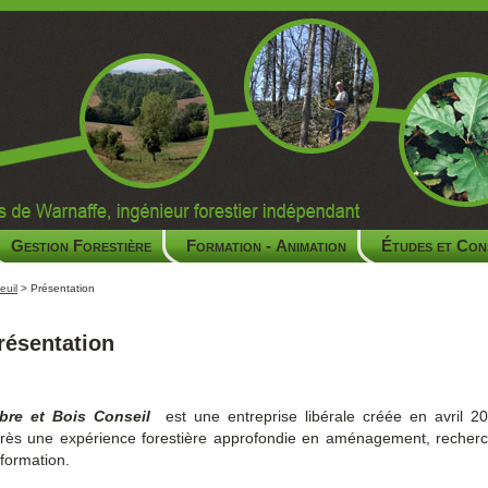
Gestion Forestière
Formation - Animation
Études et Con
euil
> Présentation
résentation
bre et Bois Conseil
est une entreprise libérale créée en avril 2
rès une expérience forestière approfondie en aménagement, recher
 formation.