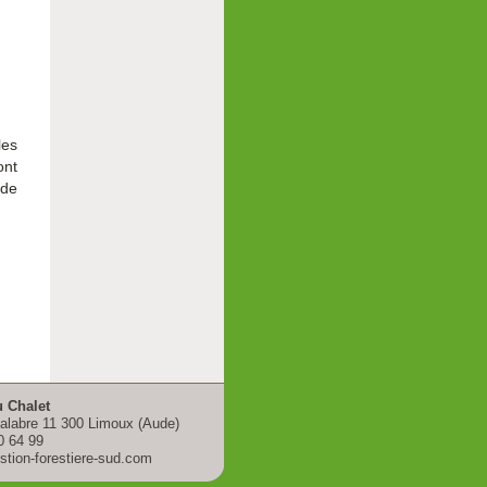
les
ont
 de
 Chalet
alabre 11 300 Limoux (Aude)
0 64 99
tion-forestiere-sud.com