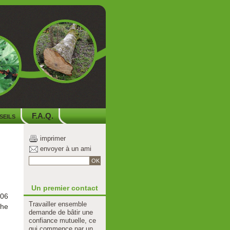
seils
F.A.Q.
imprimer
envoyer à un ami
OK
Un premier contact
006
Travailler ensemble
che
demande de bâtir une
confiance mutuelle, ce
qui commence par un