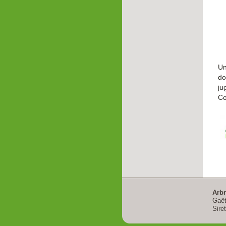
U
do
ju
Co
Arbr
Gaët
Sire