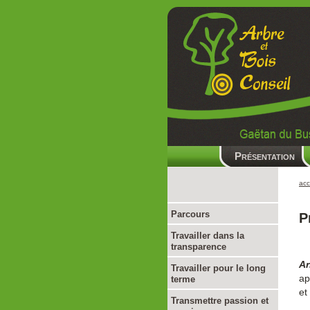
Présentation
acc
Parcours
P
Travailler dans la
transparence
Ar
Travailler pour le long
ap
terme
et
Transmettre passion et