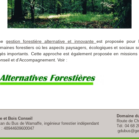
ne
gestion forestière alternative et innovante
est proposée pour 
maines forestiers où les aspects paysagers, écologiques et sociaux s
gés importants. Cette approche est également proposée en missions
nseil et d'Accompagnement. Voir :
Domaine du
e et Bois Conseil
Route de Ch
an du Bus de Warnaffe, ingénieur forestier indépendant
Tél. 04 68 2
t : 48944609600047
gdubus@ges